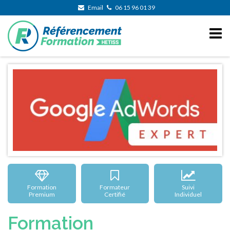
Email
06 15 96 01 39
Formation
Formateur
Suivi
Premium
Certifié
Individuel
Formation